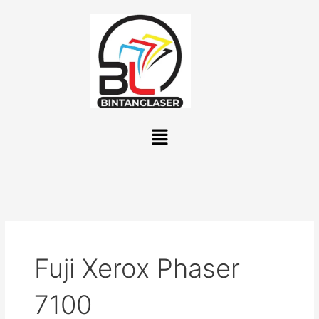
Lewati
ke
konten
Menu
Fuji Xerox Phaser
7100