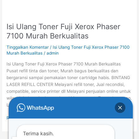
Isi Ulang Toner Fuji Xerox Phaser
Isi
Ulang
7100 Murah Berkualitas
Toner
Fuji
Tinggalkan Komentar
/
Isi Ulang Toner Fuji Xerox Phaser 7100
Xerox
Murah Berkualitas
/
admin
Phaser
Isi Ulang Toner Fuji Xerox Phaser 7100 Murah Berkualitas
7100
Pusat refill tinta dan toner, Murah bagus berkualitas dan
Murah
bergaransi sampai pemakaian toner cartridge habis. BINTANG
Berkualitas
LASER REFILL CENTER Melayani refill toner, Jual recondisi,
compatible, service printer dll Melayani penjualan online untuk
wilayah indonesia dengan jasa kiriman cepat, Tepat dan aman.
LAYANAN ANTAR UNTUK WILAYAH DKI. […]
Read More »
Terima kasih.