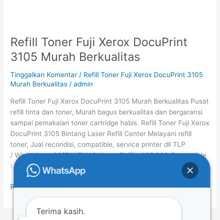
Refill Toner Fuji Xerox DocuPrint
Refill
Toner
3105 Murah Berkualitas
Fuji
Xerox
Tinggalkan Komentar
/
Refill Toner Fuji Xerox DocuPrint 3105
DocuPrint
Murah Berkualitas
/
admin
3105
Refill Toner Fuji Xerox DocuPrint 3105 Murah Berkualitas Pusat
Murah
refill tinta dan toner, Murah bagus berkualitas dan bergaransi
Berkualitas
sampai pemakaian toner cartridge habis. Refill Toner Fuji Xerox
DocuPrint 3105 Bintang Laser Refill Center Melayani refill
toner, Jual recondisi, compatible, service printer dll TLP
/ WhatsApp : 085711171140 Harga Refill : 425.000 Compatible
: 785.000 Untuk Melihat […]
Read More »
Terima kasih.