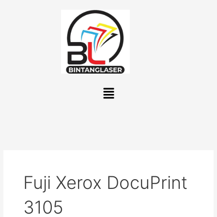
Lewati
ke
konten
Menu
Fuji Xerox DocuPrint
3105