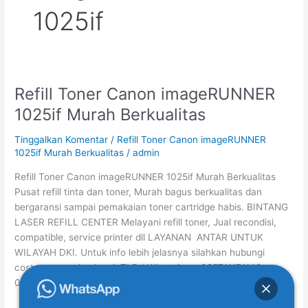
1025if
Refill Toner Canon imageRUNNER
Refill
Toner
1025if Murah Berkualitas
Canon
imageRUNNER
Tinggalkan Komentar
/
Refill Toner Canon imageRUNNER
1025if
1025if Murah Berkualitas
/
admin
Murah
Refill Toner Canon imageRUNNER 1025if Murah Berkualitas
Berkualitas
Pusat refill tinta dan toner, Murah bagus berkualitas dan
bergaransi sampai pemakaian toner cartridge habis. BINTANG
LASER REFILL CENTER Melayani refill toner, Jual recondisi,
compatible, service printer dll LAYANAN ANTAR UNTUK
WILAYAH DKI. Untuk info lebih jelasnya silahkan hubungi
costumer service kami. TLP / WhatsApp : 085711171140-
081315202248 Refill Toner […]