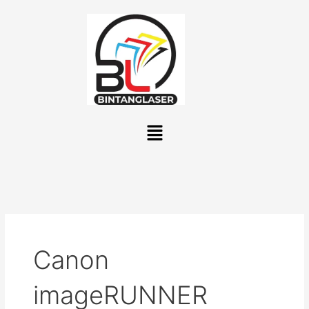
Lewati
ke
konten
Menu
Canon
imageRUNNER