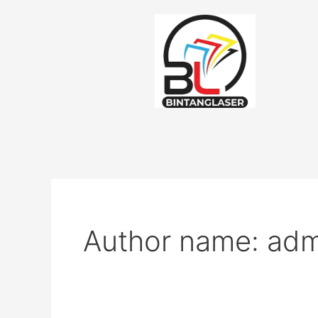
Lewati
ke
konten
Author name: adm