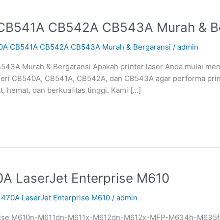
A CB541A CB542A CB543A Murah & B
540A CB541A CB542A CB543A Murah & Bergaransi
/
admin
3A Murah & Bergaransi Apakah printer laser Anda mulai mengh
k seri CB540A, CB541A, CB542A, dan CB543A agar performa prin
, hemat, dan berkualitas tinggi. Kami […]
0A LaserJet Enterprise M610
1470A LaserJet Enterprise M610
/
admin
prise M610n-M611dn-M611x-M612dn-M612x-MFP-M634h-M635fht-