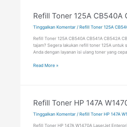
Refill
Refill Toner 125A CB540
Toner
Tinggalkan Komentar
/
Refill Toner 125A CB
125A
CB540A
Refill Toner 125A CB540A CB541A CB542A CB54
CB541A
tajam? Segera lakukan refill toner 125A untu
CB542A
Anda dengan layanan isi ulang toner yang cepat
CB543A
Murah
Read More »
&
Bergaransi
Refill
Refill Toner HP 147A W147
Toner
Tinggalkan Komentar
/
Refill Toner HP 147A W
HP
147A
Refill Toner HP 147A W1470A LaserJet Enter