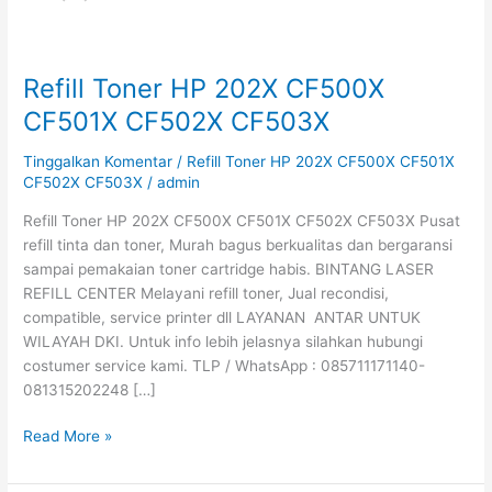
Refill Toner HP 202X CF500X
Refill
Toner
CF501X CF502X CF503X
HP
202X
Tinggalkan Komentar
/
Refill Toner HP 202X CF500X CF501X
CF500X
CF502X CF503X
/
admin
CF501X
Refill Toner HP 202X CF500X CF501X CF502X CF503X Pusat
CF502X
refill tinta dan toner, Murah bagus berkualitas dan bergaransi
CF503X
sampai pemakaian toner cartridge habis. BINTANG LASER
REFILL CENTER Melayani refill toner, Jual recondisi,
compatible, service printer dll LAYANAN ANTAR UNTUK
WILAYAH DKI. Untuk info lebih jelasnya silahkan hubungi
costumer service kami. TLP / WhatsApp : 085711171140-
081315202248 […]
Read More »