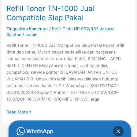
Refill Toner TN-1000 Jual
Refill
Toner
Compatible Siap Pakai
TN-
1000
Tinggalkan Komentar
/
Refill Tinta HP 932/933 Jakarta
Jual
Selatan
/
admin
Compatible
Refill Toner TN-1000 Jual Compatible Siap Pakai Pusat refill
Siap
tinta dan toner, Murah bagus berkualitas dan bergaransi
Pakai
sampai pemakaian toner cartridge habis. BINTANG LASER
REFILL CENTER Melayani refill toner, Jual recondisi,
compatible, service printer dll LAYANAN ANTAR UNTUK
WILAYAH DKI. Untuk info lebih jelasnya silahkan hubungi
costumer service kami. TLP / WhatsApp : 085711171140-
081315202248 Support Printer : HL-1110/HL-1210W/DCP-
1510/DCP-1610W/MFC-1810/MFC-1910WHarga
Read More »