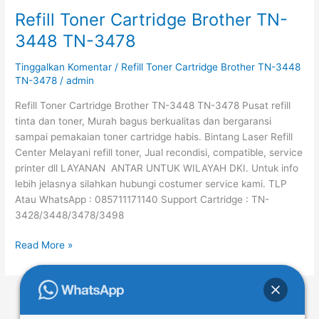
Refill Toner Cartridge Brother TN-
Refill
Toner
3448 TN-3478
Cartridge
Brother
Tinggalkan Komentar
/
Refill Toner Cartridge Brother TN-3448
TN-
TN-3478
/
admin
3448
Refill Toner Cartridge Brother TN-3448 TN-3478 Pusat refill
TN-
tinta dan toner, Murah bagus berkualitas dan bergaransi
3478
sampai pemakaian toner cartridge habis. Bintang Laser Refill
Center Melayani refill toner, Jual recondisi, compatible, service
printer dll LAYANAN ANTAR UNTUK WILAYAH DKI. Untuk info
lebih jelasnya silahkan hubungi costumer service kami. TLP
Atau WhatsApp : 085711171140 Support Cartridge : TN-
3428/3448/3478/3498
Read More »
←
Previous
1
…
39
40
41
…
56