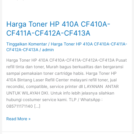
Harga Toner HP 410A CF410A-
Harga
Toner
CF411A-CF412A-CF413A
HP
410A
Tinggalkan Komentar
/
Harga Toner HP 410A CF410A-CF411A-
CF410A-
CF412A-CF413A
/
admin
CF411A-
Harga Toner HP 410A CF410A-CF411A-CF412A-CF413A Pusat
CF412A-
refill tinta dan toner, Murah bagus berkualitas dan bergaransi
CF413A
sampai pemakaian toner cartridge habis. Harga Toner HP
410A Bintang Laser Refill Center melayani refill toner, jual
recondisi, compatible, service printer dll LAYANAN ANTAR
UNTUK WILAYAH DKI. Untuk info lebih jelasnya silahkan
hubungi costumer service kami. TLP / WhatsApp :
085711171140 […]
Read More »