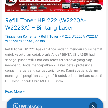
Toner
HP
222
(W2220A-
Refill Toner HP 222 (W2220A-
W2223A)
W2223A) – Bintang Laser
–
Bintang
Tinggalkan Komentar
/
Refill Toner HP 222 W2220A W2221A
Laser
W2222A W2223A
/
admin
Refill Toner HP 222 Apakah Anda sedang mencari solusi hemat
untuk kebutuhan cetak bisnis Anda? BINTANG LASER hadir
sebagai pusat refill tinta dan toner terpercaya yang siap
membantu Anda mendapatkan kualitas cetak profesional
dengan harga yang sangat terjangkau. Kami spesialis dalam
menangani pengisian ulang (refill) untuk printer terbaru seperti
HP Color LaserJet Pro MFP 3303sdw.
Read More »