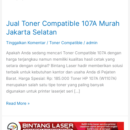
Jual Toner Compatible 107A Murah
Jual
Toner
Jakarta Selatan
Compatible
107A
Tinggalkan Komentar
/
Toner Compatible
/
admin
Murah
Apakah Anda sedang mencari Toner Compatible 107A dengan
Jakarta
harga terjangkau namun memiliki kualitas hasil cetak yang
Selatan
setara dengan original? Bintang Laser hadir memberikan solusi
terbaik untuk kebutuhan kantor dan usaha Anda di Pejaten
Barat. Harga Spesial: Rp: 185.000 Toner HP 107A (W1107A)
merupakan salah satu tipe toner yang paling banyak
digunakan untuk printer laserjet seri […]
Read More »
Refill