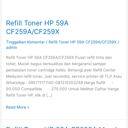
Refill Toner HP 59A
Refill
Toner
CF259A/CF259X
HP
59A
Tinggalkan Komentar
/
Refill Toner HP 59A CF259A/CF259X
/
CF259A/CF259X
admin
Refill Toner HP 59A CF259A/CF259X Pusat refill tinta dan
toner, Murah bagus berkualitas dan bergaransi sampai
pemakaian toner cartridge habis. BintangLaser Refill Center
Melayani refill toner, Jual recondisi, service printer dll TLP Atau
WhatsApp : 085711171140-081315202248 Harga Refill :
90.000 Compatible : 375.000 Untuk Melihat Daftar Harga
Refill Toner HP, klik di […]
Read More »