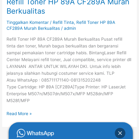
Refill Toner HP 89A CF289A Murah
Refill
Toner
Berkualitas
HP
89A
Tinggalkan Komentar
/
Refill Tinta
,
Refill Toner HP 89A
CF289A
CF289A Murah Berkualitas
/
admin
Murah
Refill Toner HP 89A CF289A Murah Berkualitas Pusat refill
Berkualitas
tinta dan toner, Murah bagus berkualitas dan bergaransi
sampai pemakaian toner cartridge habis. BintangLaser Refill
Center Melayani refill toner, Jual compatible, service printer dll
LAYANAN ANTAR UNTUK WILAYAH DKI. Untuk info lebih
jelasnya silahkan hubungi costumer service kami. TLP
Atau WhatsApp : 085711171140-081315202248
Type Cartridge: HP 89A [CF289A]Type Printer: HP LaserJet
Enterprise M507n/M507dn/M507x/MFP M528dn/MFP
M528f/MFP
Read More »