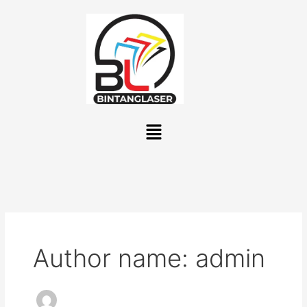
Lewati
ke
konten
Menu
Author name: admin