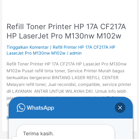
Refill Toner Printer HP 17A CF217A
Refill
Toner
HP LaserJet Pro M130nw M102w
Printer
HP
Tinggalkan Komentar
/
Refill Printer HP 17A CF217A HP
17A
LaserJet Pro M130nw M102w
/
admin
CF217A
Refill Toner Printer HP 17A CF217A HP LaserJet Pro M130nw
HP
M102w Pusat refill tinta toner, Service Printer Murah bagus
LaserJet
berkualitas bergaransi BINTANG LASER REFILL CENTER
Pro
Melayani refill toner, Jual recondisi, compatible, service printer
M130nw
dll LAYANAN ANTAR UNTUK WILAYAH DKI. Untuk info lebih
M102w
jelasnya silahkan hubungi costumer service kami. TLP /
WhatsApp : 085711171140-081315202248 Harga Refill […]
Read More »
Terima kasih.